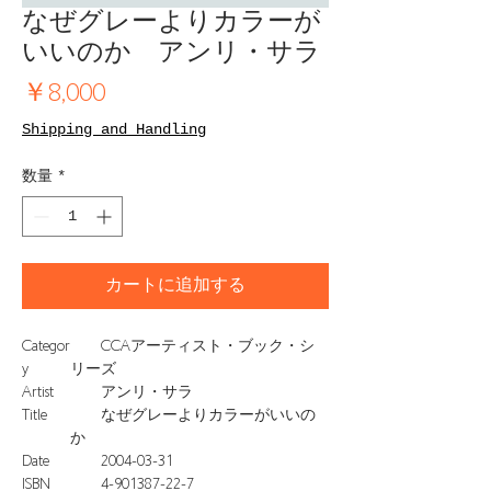
なぜグレーよりカラーが
いいのか アンリ・サラ
価
￥8,000
格
Shipping and Handling
数量
*
カートに追加する
Categor
CCAアーティスト・ブック・シ
y
リーズ
Artist
アンリ・サラ
Title
なぜグレーよりカラーがいいの
か
Date
2004-03-31
ISBN
4-901387-22-7