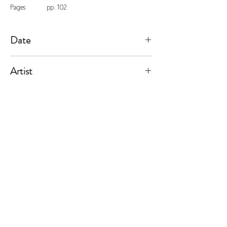
Pages
pp. 102
Date
2004/3/31
Artist
Sala
※価格は全て税込表示です。
特定商取引法に基づく表記
配送及び配送料
個人情報保護方針
利用規約