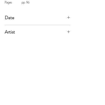
Pages
pp. 96
Date
2000/1/31
Artist
Fulton
※価格は全て税込表示です。
特定商取引法に基づく表記
配送及び配送料
個人情報保護方針
利用規約