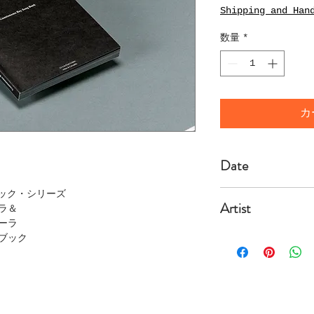
格
Shipping and Han
数量
*
カ
Date
2009/3/12
ック・シリーズ
Artist
ラ＆
ーラ
Allora
ブック