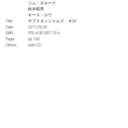
ジム・オルーク
鈴木昭男
キース・ロウ
Title
サブスタンシャルズ ＃04
Date
2011-03-20
ISBN
978-4-901387-73-6
Pages
pp. 160
Others
with CD
※価格は全て税込表示です。
特定商取引法に基づく表記
配送及び配送料
個人情報保護方針
利用規約