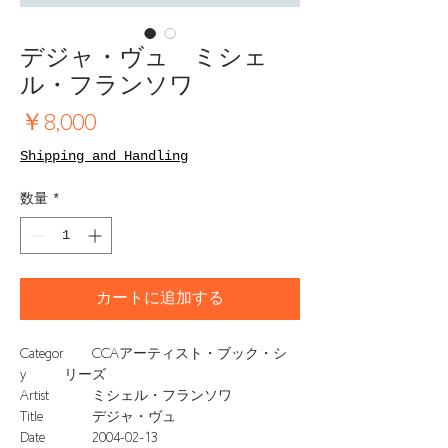
デジャ・ヴュ ミシェ
ル・フランソワ
価
￥8,000
格
Shipping and Handling
数量
*
カートに追加する
Categor
CCAアーティスト・ブック・シ
y
リーズ
Artist
ミシェル・フランソワ
Title
デジャ・ヴュ
Date
2004-02-13