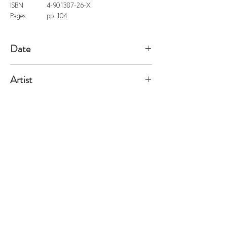
ISBN
4-901387-26-X
Pages
pp. 104
Date
2004/2/13
Artist
François
※価格は全て税込表示です。
特定商取引法に基づく表記
配送及び配送料
個人情報保護方針
利用規約