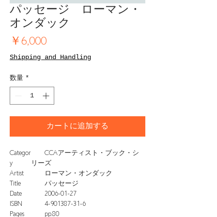
パッセージ ローマン・
オンダック
価
￥6,000
格
Shipping and Handling
数量
*
カートに追加する
Categor
CCAアーティスト・ブック・シ
y
リーズ
Artist
ローマン・オンダック
Title
パッセージ
Date
2006-01-27
ISBN
4-901387-31-6
Pages
pp.80