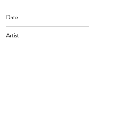
Date
2006/1/27
Artist
Ondák
※価格は全て税込表示です。
特定商取引法に基づく表記
配送及び配送料
個人情報保護方針
利用規約
CCA Books