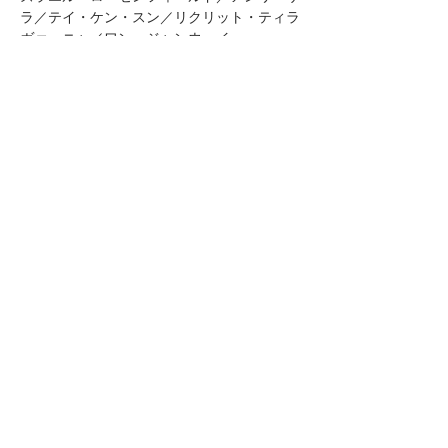
ラ／テイ・ケン・スン／リクリット・ティラ
ヴァーニャ／ワン・ジャンウェイ
イレーネ・ジャルディナ／カーステン・フラ
ー／テュリオ・レッジェ／リュック・スティ
ールス
This post is also available in: English (英語)
※価格は全て税込表示です。
特定商取引法に基づく表記
配送及び配送料
個人情報保護方針
利用規約
CCA Books