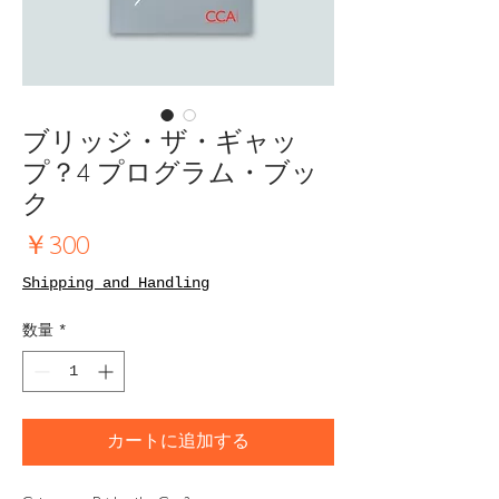
ブリッジ・ザ・ギャッ
プ？4 プログラム・ブッ
ク
価
￥300
格
Shipping and Handling
数量
*
カートに追加する