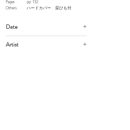
Pages
pp. 132
Others
ハードカバー 栞ひも付
Date
2009/3/31
Artist
Reyes
※価格は全て税込表示です。
特定商取引法に基づく表記
配送及び配送料
個人情報保護方針
利用規約