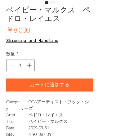
ベイビー・マルクス ペ
ドロ・レイエス
価
￥8,000
格
Shipping and Handling
数量
*
カートに追加する
Categor
CCAアーティスト・ブック・シ
y
リーズ
Artist
ペドロ・レイエス
Title
ベイビー・マルクス
Date
2009-03-31
ISBN
4-901387-39-1