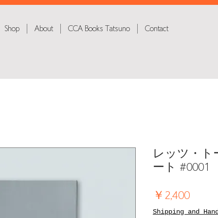
Shop
About
CCA Books Tatsuno
Contact
レッツ・ト
ート #0001
価
￥2,400
格
Shipping and Han