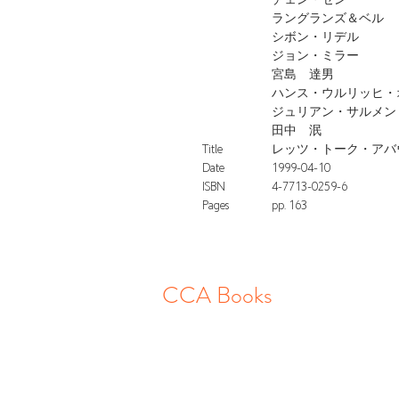
チェン・ゼン
ラングランズ＆ベル
シボン・リデル
ジョン・ミラー
宮島 達男
ハンス・ウルリッヒ・
ジュリアン・サルメン
田中 泯
Title
レッツ・トーク・アバウト
Date
1999-04-10
ISBN
4-7713-0259-6
Pages
pp. 163
CCA Books
〒679-4177
兵庫県たつの市龍野町下川原13-2
mail:info@cca-books.com