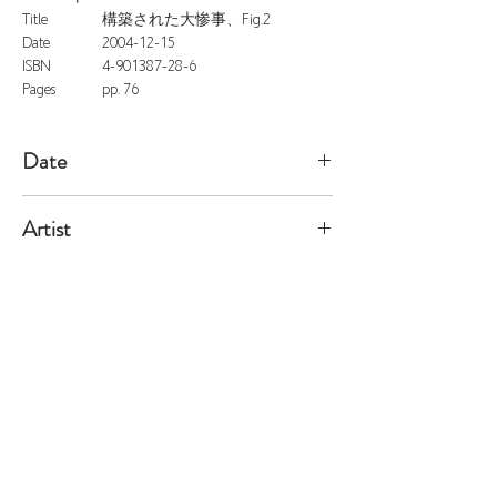
Title
構築された大惨事、Fig.2
Date
2004-12-15
ISBN
4-901387-28-6
Pages
pp. 76
Date
2004/2/15
Artist
Elmgreen
※価格は全て税込表示です。
特定商取引法に基づく表記
配送及び配送料
個人情報保護方針