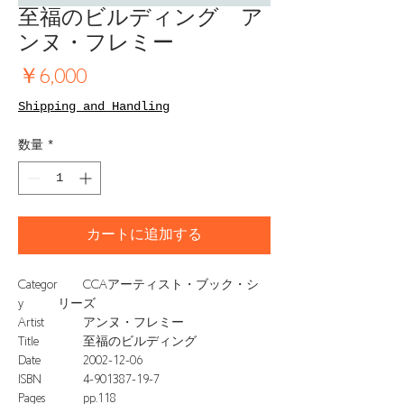
至福のビルディング ア
ンヌ・フレミー
価
￥6,000
格
Shipping and Handling
数量
*
カートに追加する
Categor
CCAアーティスト・ブック・シ
y
リーズ
Artist
アンヌ・フレミー
Title
至福のビルディング
Date
2002-12-06
ISBN
4-901387-19-7
Pages
pp.118