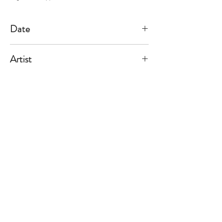
Date
2002/12/6
Artist
Fremy
※価格は全て税込表示です。
特定商取引法に基づく表記
配送及び配送料
個人情報保護方針
利用規約
CCA Books