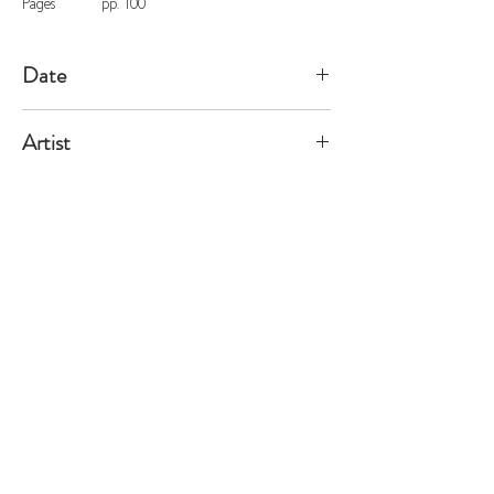
Pages
pp. 100
Date
1998/2/13
Artist
Zhen
※価格は全て税込表示です。
特定商取引法に基づく表記
配送及び配送料
個人情報保護方針
利用規約