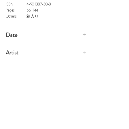
ISBN
4-901387-30-8
Pages
pp. 144
Others
箱入り
Date
2005/10/5
Artist
Moulène
※価格は全て税込表示です。
特定商取引法に基づく表記
配送及び配送料
個人情報保護方針
利用規約