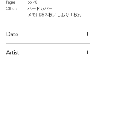
Pages
pp. 48
Others
ハードカバー
メモ用紙３枚／しおり１枚付
Date
2009/3/31
Artist
Demand
※価格は全て税込表示です。
特定商取引法に基づく表記
配送及び配送料
個人情報保護方針
利用規約