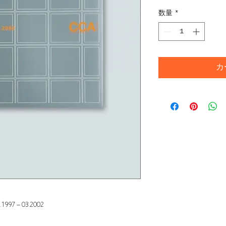
数量
*
カ
 – 03.2002