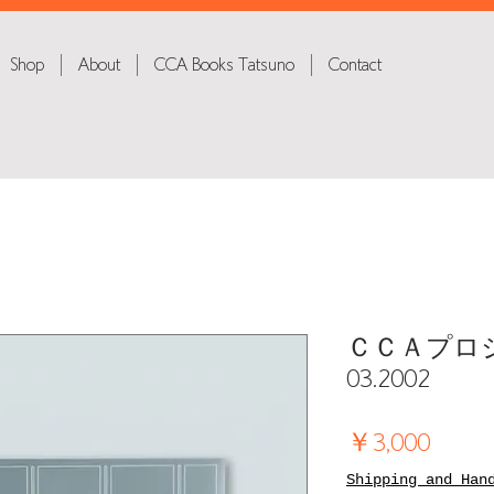
Shop
About
CCA Books Tatsuno
Contact
ＣＣＡプロジェ
03.2002
価
￥3,000
格
Shipping and Han