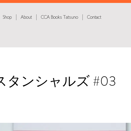
Shop
About
CCA Books Tatsuno
Contact
スタンシャルズ #03