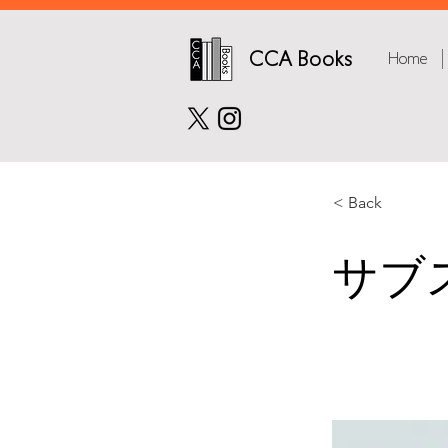
CCA Books
Home
< Back
サブ