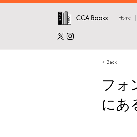
CCA Books
Home
< Back
フォ
にあ