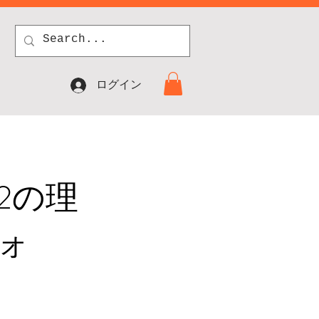
ログイン
2の理
ォ