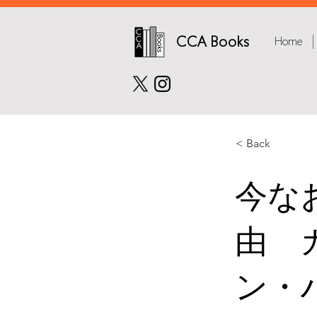
CCA Books
Home
< Back
今な
由 
ン・