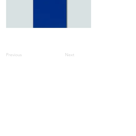
Previous
Next
※価格は全て税込表示です。
特定商取引法に基づく表記
配送及び配送料
個人情報保護方針
利用規約