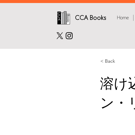
CCA Books
Home
< Back
溶け
ン・