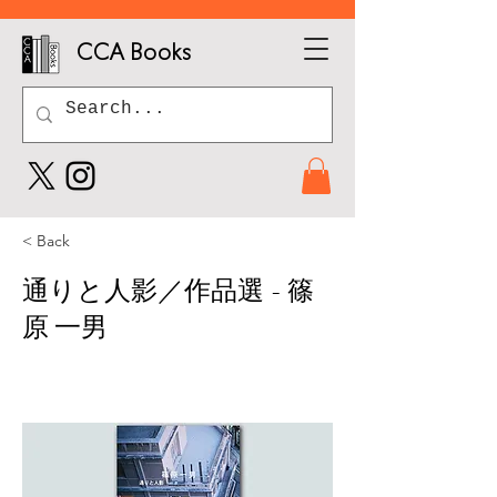
CCA Books
< Back
通りと人影／作品選 - 篠
原 一男