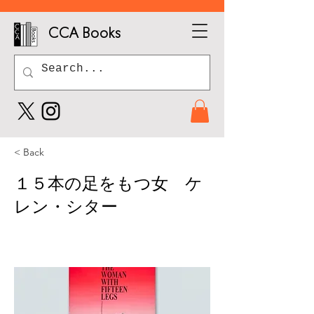
CCA Books
< Back
１５本の足をもつ女 ケ
レン・シター